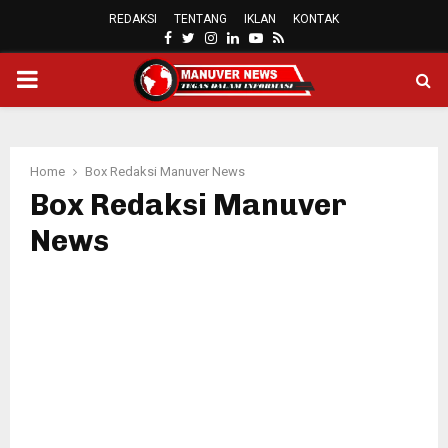
REDAKSI
TENTANG
IKLAN
KONTAK
FACEBOOK
TWITTER
INSTAGRAM
LINKEDIN
YOUTUBE
RSS
PRIMARY
MENU
Home
Box Redaksi Manuver News
Box Redaksi Manuver
News