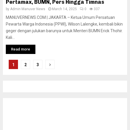
Pertamax, BUMN, Pers Hingga Timnas
by
Admin Manuver News
March 14, 2025
0
337
MANUVERNEWS.COM | JAKARTA – Ketua Umum Persatuan
Pewarta Warga Indonesia (PPWI), Wilson Lalengke, kembali bikin
geger dengan julukan barunya untuk Menteri BUMN Erick Thohir.
Kali...
Read more
Posts
1
2
3
pagination