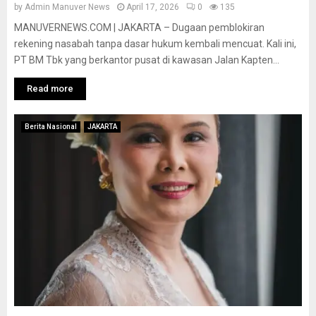
by
Admin Manuver News
April 17, 2026
0
135
MANUVERNEWS.COM | JAKARTA – Dugaan pemblokiran
rekening nasabah tanpa dasar hukum kembali mencuat. Kali ini,
PT BM Tbk yang berkantor pusat di kawasan Jalan Kapten...
Read more
Berita Nasional
JAKARTA