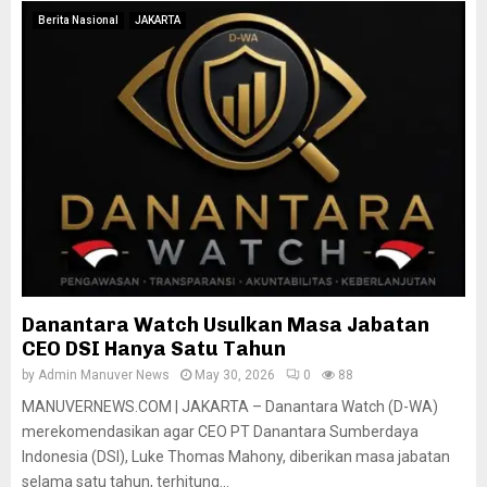
Berita Nasional
JAKARTA
Danantara Watch Usulkan Masa Jabatan
CEO DSI Hanya Satu Tahun
by
Admin Manuver News
May 30, 2026
0
88
MANUVERNEWS.COM | JAKARTA – Danantara Watch (D-WA)
merekomendasikan agar CEO PT Danantara Sumberdaya
Indonesia (DSI), Luke Thomas Mahony, diberikan masa jabatan
selama satu tahun, terhitung...