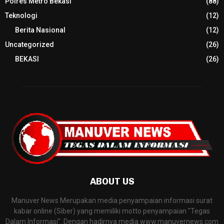
Polres Metro Bekasi
(88)
Teknologi
(12)
Berita Nasional
(12)
Uncategorized
(26)
BEKASI
(26)
ABOUT US
Manuver News Merupakan media penyampaian informasi surat
kabar online (Siber) yang memiliki motto penyampaian "Tegas
Dalam Informasi". Dengan hadirnya media www.manuvernews.com