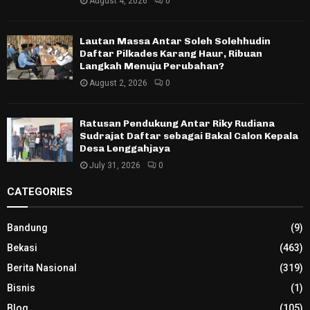
August 4, 2026
0
Lautan Massa Antar Soleh Solehhudin
Daftar Pilkades Karang Haur, Ribuan
Langkah Menuju Perubahan?
August 2, 2026
0
Ratusan Pendukung Antar Riky Rudiana
Sudrajat Daftar sebagai Bakal Calon Kepala
Desa Lenggahjaya
July 31, 2026
0
CATEGORIES
Bandung
(9)
Bekasi
(463)
Berita Nasional
(319)
Bisnis
(1)
Blog
(105)