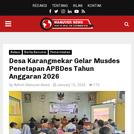
REDAKSI
TENTANG
IKLAN
KONTAK
FACEBOOK
TWITTER
INSTAGRAM
LINKEDIN
YOUTUBE
RSS
PRIMARY
MENU
Bekasi
Berita Nasional
Pemerintahan
Desa Karangmekar Gelar Musdes
Penetapan APBDes Tahun
Anggaran 2026
by
Admin Manuver News
January 15, 2026
175