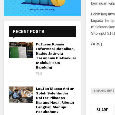
kemajuan wila
Lebih lanjutn
kepada Tentar
melaksanakan
RECENT POSTS
Sitompul S.H.
(ARS)
Putusan Komisi
Informasi Diabaikan,
Kades Jatireja
Terancam Dieksekusi
Melalui PTUN
Bandung
0
Lautan Massa Antar
BREAKING NEWS
Soleh Solehhudin
Daftar Pilkades
Karang Haur, Ribuan
Langkah Menuju
SHARE
Perubahan?