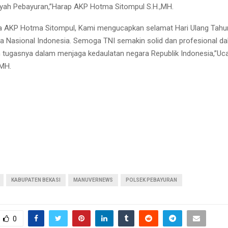
yah Pebayuran,”Harap AKP Hotma Sitompul S.H.,MH.
ya AKP Hotma Sitompul, Kami mengucapkan selamat Hari Ulang Tahu
a Nasional Indonesia. Semoga TNI semakin solid dan profesional d
 tugasnya dalam menjaga kedaulatan negara Republik Indonesia,”U
,MH.
KABUPATEN BEKASI
MANUVERNEWS
POLSEK PEBAYURAN
0