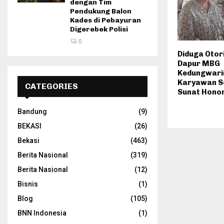
dengan Tim
Pendukung Balon
Kades di Pebayuran
Digerebek Polisi
0
Diduga Otori
Dapur MBG
Kedungwarin
Karyawan S
CATEGORIES
Sunat Hono
Bandung
(9)
BEKASI
(26)
Bekasi
(463)
Berita Nasional
(319)
Berita Nasional
(12)
Bisnis
(1)
Blog
(105)
BNN Indonesia
(1)