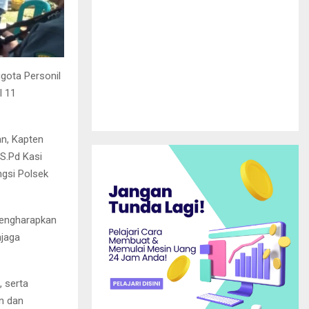
gota Personil
l 11
n, Kapten
S.Pd Kasi
ngsi Polsek
mengharapkan
njaga
, serta
n dan