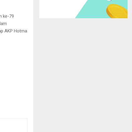
n ke-79
alam
cap AKP Hotma