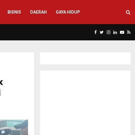
BISNIS
DAERAH
GAYA HIDUP
FACEBOOK
TWITTER
INSTAGRAM
LINKEDIN
YOUT
R
k
i