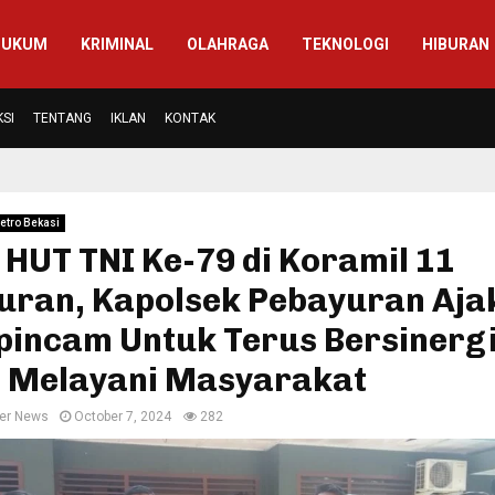
HUKUM
KRIMINAL
OLAHRAGA
TEKNOLOGI
HIBURAN
SI
TENTANG
IKLAN
KONTAK
etro Bekasi
 HUT TNI Ke-79 di Koramil 11
uran, Kapolsek Pebayuran Aja
pincam Untuk Terus Bersinerg
 Melayani Masyarakat
er News
October 7, 2024
282