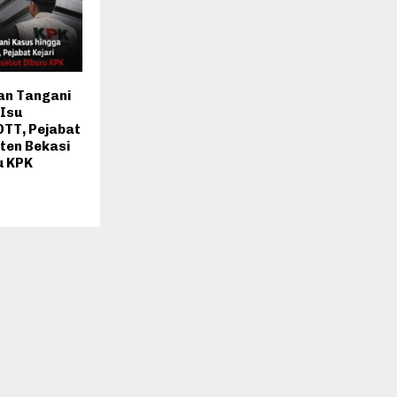
an Tangani
 Isu
OTT, Pejabat
ten Bekasi
u KPK