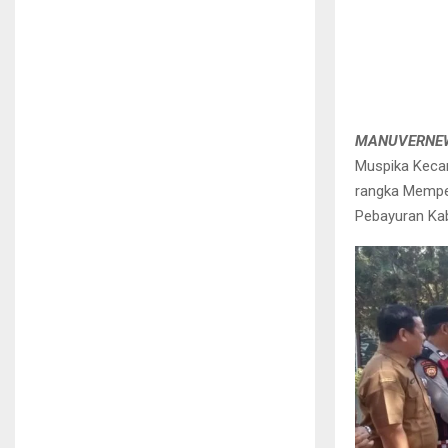
MANUVERNEW
Muspika Keca
rangka Memper
Pebayuran Kab