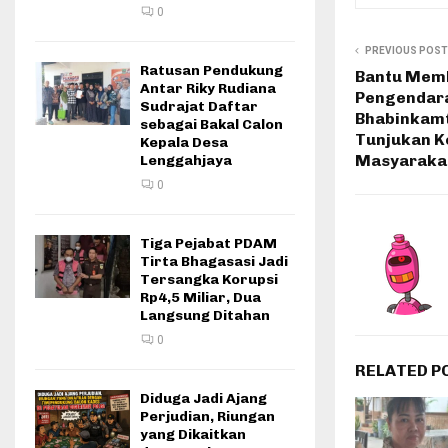
0
PREVIOUS POST
Ratusan Pendukung
Bantu Mem
Antar Riky Rudiana
Pengendara
Sudrajat Daftar
Bhabinkamt
sebagai Bakal Calon
Tunjukan K
Kepala Desa
Masyaraka
Lenggahjaya
0
Tiga Pejabat PDAM
Tirta Bhagasasi Jadi
Tersangka Korupsi
Rp4,5 Miliar, Dua
Langsung Ditahan
0
RELATED P
Diduga Jadi Ajang
Perjudian, Riungan
yang Dikaitkan