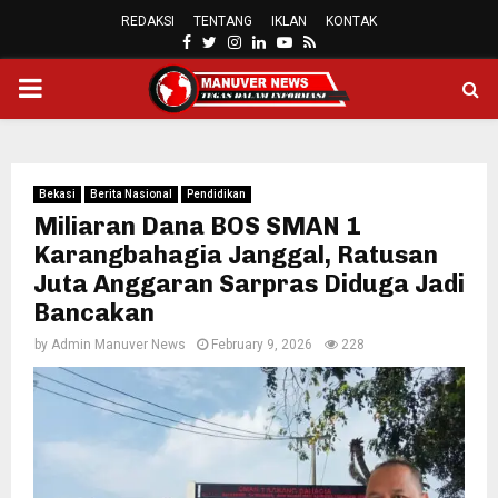
REDAKSI
TENTANG
IKLAN
KONTAK
FACEBOOK
TWITTER
INSTAGRAM
LINKEDIN
YOUTUBE
RSS
PRIMARY
MENU
Bekasi
Berita Nasional
Pendidikan
Miliaran Dana BOS SMAN 1
Karangbahagia Janggal, Ratusan
Juta Anggaran Sarpras Diduga Jadi
Bancakan
by
Admin Manuver News
February 9, 2026
228