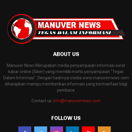
ABOUT US
Manuver News Merupakan media penyampaian informasi surat
kabar online (Siber) yang memiliki motto penyampaian "Tegas
Dalam Informasi". Dengan hadirnya media www.manuvernews.com
diharapkan mampu memberikan informasi yang bermanfaat bagi
pembaca.
Contact us:
info@manuvernews.com
FOLLOW US