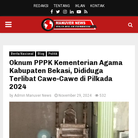
REDAKSI
TENTANG
IKLAN
KONTAK
FACEBOOK
TWITTER
INSTAGRAM
LINKEDIN
YOUTUBE
RSS
PRIMARY
MENU
Berita Nasional
Blog
Politik
Oknum PPPK Kementerian Agama
Kabupaten Bekasi, Dididuga
Terlibat Cawe-Cawe di Pilkada
2024
by
Admin Manuver News
November 29, 2024
532