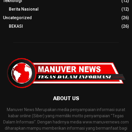
Teknologi
(12)
Berita Nasional
(12)
Uncategorized
(26)
BEKASI
(26)
ABOUT US
Manuver News Merupakan media penyampaian informasi surat
kabar online (Siber) yang memiliki motto penyampaian "Tegas
Dalam Informasi". Dengan hadirnya media www.manuvernews.com
diharapkan mampu memberikan informasi yang bermanfaat bagi