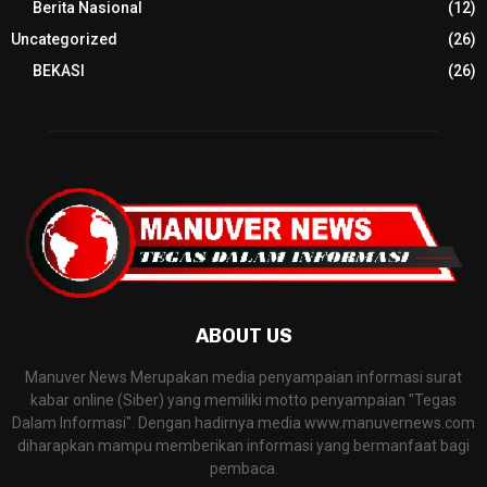
Berita Nasional
(12)
Uncategorized
(26)
BEKASI
(26)
ABOUT US
Manuver News Merupakan media penyampaian informasi surat
kabar online (Siber) yang memiliki motto penyampaian "Tegas
Dalam Informasi". Dengan hadirnya media www.manuvernews.com
diharapkan mampu memberikan informasi yang bermanfaat bagi
pembaca.