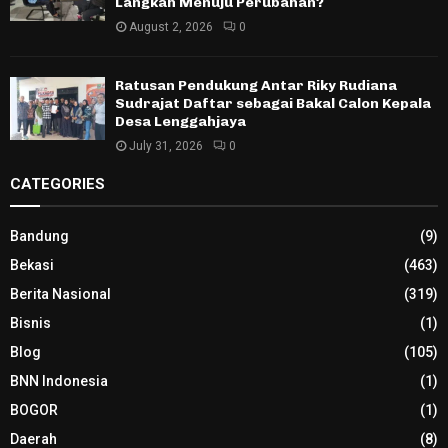
Langkah Menuju Perubahan?
August 2, 2026
0
Ratusan Pendukung Antar Riky Rudiana
Sudrajat Daftar sebagai Bakal Calon Kepala
Desa Lenggahjaya
July 31, 2026
0
CATEGORIES
Bandung
(9)
Bekasi
(463)
Berita Nasional
(319)
Bisnis
(1)
Blog
(105)
BNN Indonesia
(1)
BOGOR
(1)
Daerah
(8)