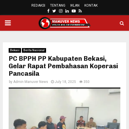
REDAKSI
TENTANG
IKLAN
KONTAK
FACEBOOK
TWITTER
INSTAGRAM
LINKEDIN
YOUTUBE
RSS
PRIMARY
MENU
Bekasi
Berita Nasional
PC BPPH PP Kabupaten Bekasi,
Gelar Rapat Pembahasan Koperasi
Pancasila
by
Admin Manuver News
July 18, 2025
350