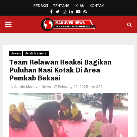
REDAKSI
TENTANG
IKLAN
KONTAK
FACEBOOK
TWITTER
INSTAGRAM
LINKEDIN
YOUTUBE
RSS
PRIMARY
MENU
Bekasi
Berita Nasional
Team Relawan Reaksi Bagikan
Puluhan Nasi Kotak Di Area
Pemkab Bekasi
by
Admin Manuver News
February 22, 2025
329