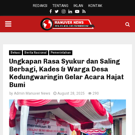
REDAKSI
TENTANG
IKLAN
KONTAK
FACEBOOK
TWITTER
INSTAGRAM
LINKEDIN
YOUTUBE
RSS
PRIMARY
MENU
Bekasi
Berita Nasional
Pemerintahan
Ungkapan Rasa Syukur dan Saling
Berbagi, Kades & Warga Desa
Kedungwaringin Gelar Acara Hajat
Bumi
by
Admin Manuver News
August 28, 2025
290