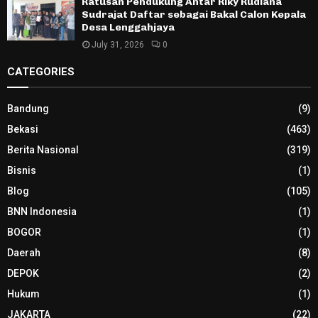
Ratusan Pendukung Antar Riky Rudiana
Sudrajat Daftar sebagai Bakal Calon Kepala
Desa Lenggahjaya
July 31, 2026
0
CATEGORIES
Bandung
(9)
Bekasi
(463)
Berita Nasional
(319)
Bisnis
(1)
Blog
(105)
BNN Indonesia
(1)
BOGOR
(1)
Daerah
(8)
DEPOK
(2)
Hukum
(1)
JAKARTA
(22)