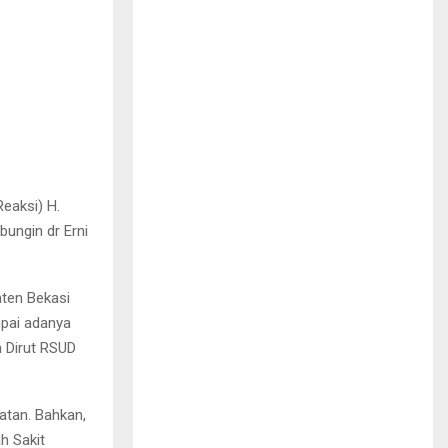
eaksi) H.
ungin dr Erni
aten Bekasi
pai adanya
 Dirut RSUD
hatan. Bahkan,
h Sakit