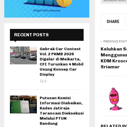
BREAKING NEWS
SHARE
RECENT POSTS
PREVIOUS POST
Keluhkan 
Gebrak Car Contest
Vol. 2 PKMB 2026
Menggunun
Digelar di Meikarta,
KDM Krosce
CFI Turunkan 4 Mobil
Sriamur
Usung Konsep Car
Display
0
Putusan Komisi
Informasi Diabaikan,
Kades Jatireja
Terancam Dieksekusi
Melalui PTUN
Bandung
RELATED P