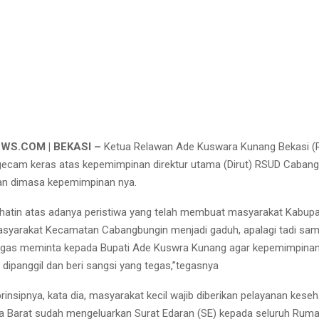
S.COM | BEKASI –
Ketua Relawan Ade Kuswara Kunang Bekasi (R
am keras atas kepemimpinan direktur utama (Dirut) RSUD Cabangb
an dimasa kepemimpinan nya.
rihatin atas adanya peristiwa yang telah membuat masyarakat Kabup
syarakat Kecamatan Cabangbungin menjadi gaduh, apalagi tadi sam
egas meminta kepada Bupati Ade Kuswra Kunang agar kepemimpinan
dipanggil dan beri sangsi yang tegas,”tegasnya
insipnya, kata dia, masyarakat kecil wajib diberikan pelayanan kese
 Barat sudah mengeluarkan Surat Edaran (SE) kepada seluruh Ruma