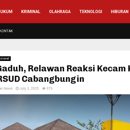
HUKUM
KRIMINAL
OLAHRAGA
TEKNOLOGI
HIBURAN
KONTAK
asional
 Gaduh, Relawan Reaksi Kecam
 RSUD Cabangbungin
er News
July 3, 2025
375