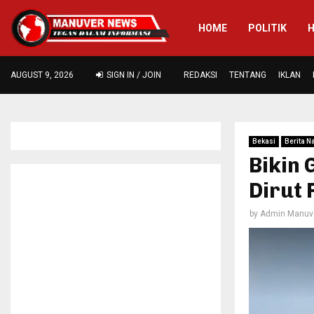
HOME
POLITIK
AUGUST 9, 2026
SIGN IN / JOIN
REDAKSI
TENTANG
IKLAN
Bekasi
Berita N
Bikin
Dirut
by
Admin Manuv