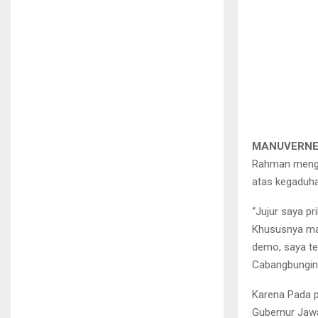
MANUVERNEW
Rahman mengec
atas kegaduh
“Jujur saya p
Khususnya ma
demo, saya t
Cabangbungin 
Karena Pada pr
Gubernur Jawa