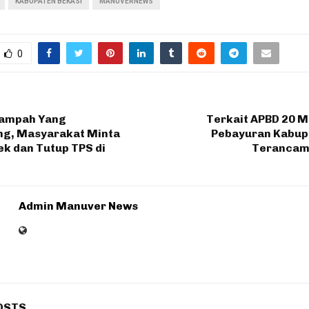
KABUPATEN BEKASI
MANUVERNEWS
0
Sampah Yang
Terkait APBD 20 M
g, Masyarakat Minta
Pebayuran Kabup
k dan Tutup TPS di
Terancam
Admin Manuver News
OSTS