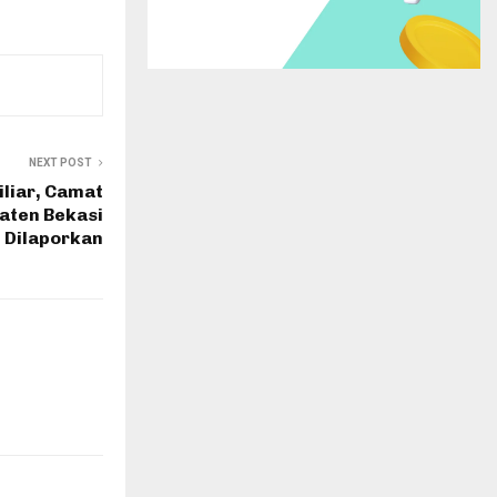
NEXT POST
iliar, Camat
aten Bekasi
 Dilaporkan