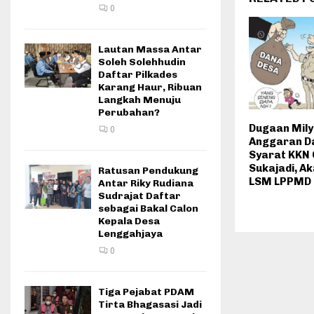
0
Lautan Massa Antar
Soleh Solehhudin
Daftar Pilkades
Karang Haur, Ribuan
Langkah Menuju
Perubahan?
Dugaan Mil
0
Anggaran D
Syarat KKN
Sukajadi, A
Ratusan Pendukung
LSM LPPMD
Antar Riky Rudiana
Sudrajat Daftar
sebagai Bakal Calon
Kepala Desa
Lenggahjaya
0
Tiga Pejabat PDAM
Tirta Bhagasasi Jadi