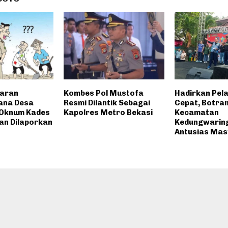
yaran
Kombes Pol Mustofa
Hadirkan Pel
ana Desa
Resmi Dilantik Sebagai
Cepat, Botra
 Oknum Kades
Kapolres Metro Bekasi
Kecamatan
kan Dilaporkan
Kedungwaring
Antusias Mas