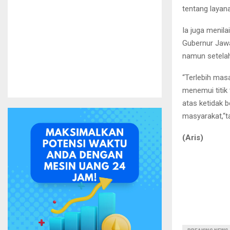
tentang layan
Ia juga menila
Gubernur Jawa
namun setelah
“Terlebih mas
menemui titik
atas ketidak
masyarakat,“t
(Aris)