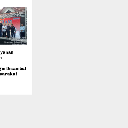
ayanan
m
in Disambut
yarakat