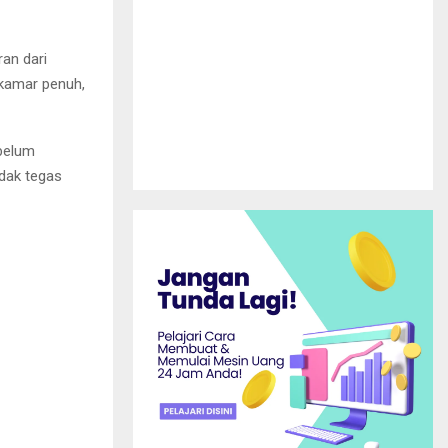
ran dari
 kamar penuh,
 belum
ndak tegas