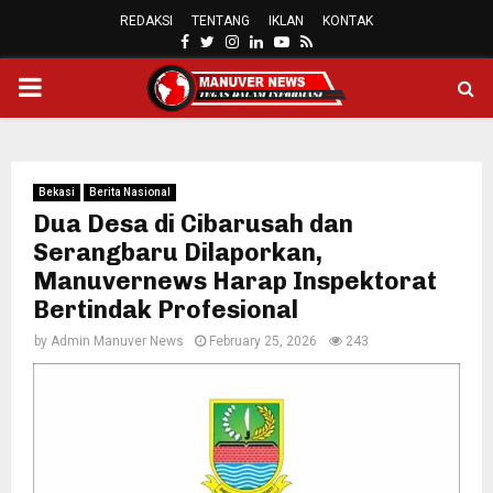
REDAKSI
TENTANG
IKLAN
KONTAK
FACEBOOK
TWITTER
INSTAGRAM
LINKEDIN
YOUTUBE
RSS
PRIMARY
MENU
Bekasi
Berita Nasional
Dua Desa di Cibarusah dan
Serangbaru Dilaporkan,
Manuvernews Harap Inspektorat
Bertindak Profesional
by
Admin Manuver News
February 25, 2026
243