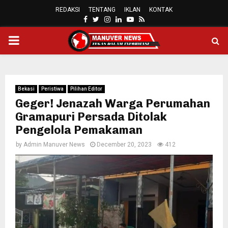
REDAKSI
TENTANG
IKLAN
KONTAK
FACEBOOK
TWITTER
INSTAGRAM
LINKEDIN
YOUTUBE
RSS
PRIMARY
MENU
Bekasi
Peristiwa
Pilihan Editor
Geger! Jenazah Warga Perumahan
Gramapuri Persada Ditolak
Pengelola Pemakaman
by
Admin Manuver News
December 20, 2023
412