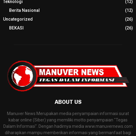
Teknologi
(12)
Berita Nasional
(12)
Uncategorized
(26)
BEKASI
(26)
ABOUT US
Manuver News Merupakan media penyampaian informasi surat
kabar online (Siber) yang memiliki motto penyampaian "Tegas
Dalam Informasi". Dengan hadirnya media www.manuvernews.com
diharapkan mampu memberikan informasi yang bermanfaat bagi