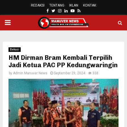
REDAKSI
TENTANG
IKLAN
KONTAK
FACEBOOK
TWITTER
INSTAGRAM
LINKEDIN
YOUTUBE
RSS
PRIMARY
MENU
Bekasi
HM Dirman Bram Kembali Terpilih
Jadi Ketua PAC PP Kedungwaringin
by
Admin Manuver News
September 29, 2024
338