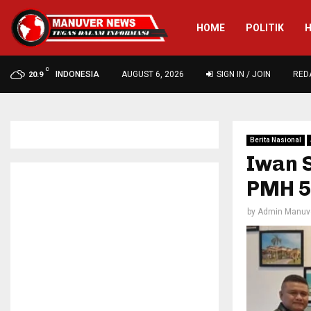
HOME
POLITIK
C
INDONESIA
AUGUST 6, 2026
SIGN IN / JOIN
RED
20.9
Berita Nasional
Iwan 
PMH 5
by
Admin Manuv