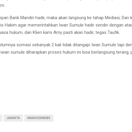
um.
epan Bank Mandiri hadir, maka akan langsung ke tahap Mediasi, Dan 
lis Hakim agar memerintahkan Iwan Sumule hadir sendiri dengan ata
asa hukum, dan Klien kami Arny pasti akan hadir, tegas Taufik.
lumnya somasi sebanyak 2 kali tidak ditangapi Iwan Sumule tapi de
wan sumule diharapkan proses hukum ini bisa berlangsung terang, 
JAKARTA
MANUVERNEWS