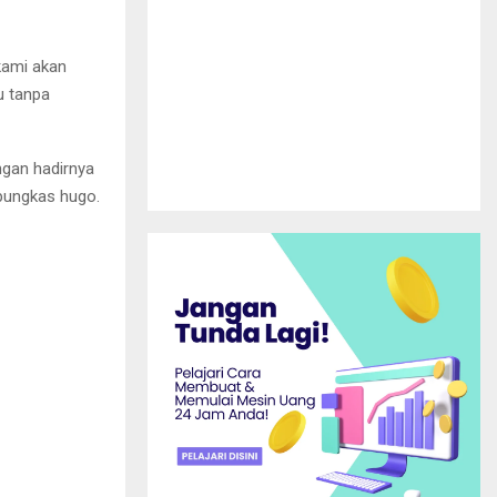
kami akan
u tanpa
ngan hadirnya
pungkas hugo.