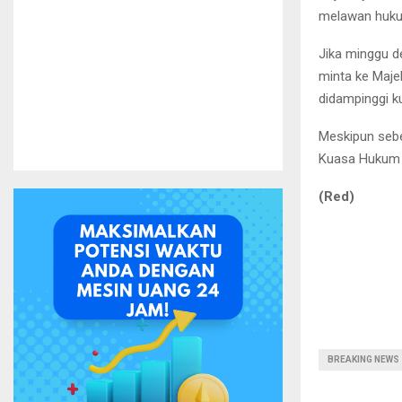
melawan huk
Jika minggu d
minta ke Maje
didampinggi ku
Meskipun sebe
Kuasa Hukum i
(Red)
BREAKING NEWS