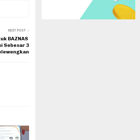
NEXT POST
ntuk BAZNAS
i Sebesar 3
selewengkan