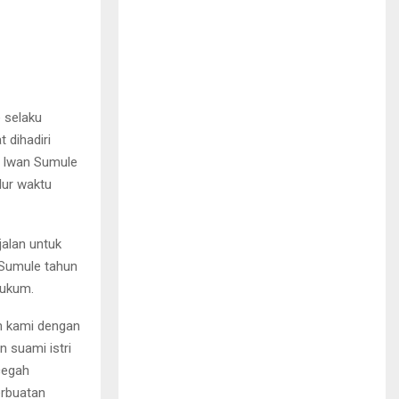
 selaku
 dihadiri
m Iwan Sumule
lur waktu
jalan untuk
 Sumule tahun
hukum.
n kami dengan
 suami istri
cegah
erbuatan