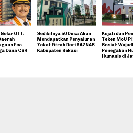
 Gelar OTT:
Sedikitnya 50 Desa Akan
Kejati dan P
Daerah
Mendapatkan Penyaluran
Teken MoU Pi
Dugaan Fee
Zakat Fitrah Dari BAZNAS
Sosial: Wujud
ga Dana CSR
Kabupaten Bekasi
Penegakan H
Humanis di J