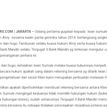
S.COM | JAKARTA –
Sidang pertama gugatan kepada Iwan sumule
eh Arny sesama kader partai gerindra tahun 2014 berlangsung singkat
ion dan hugo Tambunan selaku kuasa hukum Arny serta kuasa huku
 Bank Mandiri selaku Tergugat II Bank Mandiri yg terkesan mengulur-u
penanganan perkara ini.
k dan hugo, kehadiran Iwan Sumule melalui kuasa hukumnya menjadi 
ecara hukum apakah uang dalam rekening bersama yg ditarik Iwan
pengetahuan dan seizin Klien kami merupakan perbuatan melawan 
ktikan apakah diperbolehkan membuat rekening bersama antara Klie
an Sumule mengingat keduanya tidak memiliki hubungan hukum (bukan
a hubungan bisnis), sudah seharusnya Tergugat II Bank Mandiri men
kening bersama itu sebagai tindakan pencegahan terjadinya potensi p