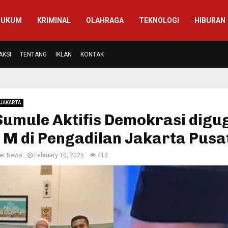
HUKUM
KRIMINAL
OLAHRAGA
TEKNOLOGI
HIBURAN
AKSI
TENTANG
IKLAN
KONTAK
JAKARTA
Sumule Aktifis Demokrasi digu
 M di Pengadilan Jakarta Pusa
er News
February 10, 2025
413