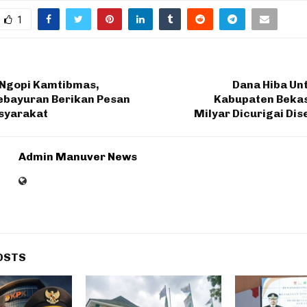
1
 Ngopi Kamtibmas,
Dana Hiba U
ebayuran Berikan Pesan
Kabupaten Bekas
syarakat
Milyar Dicurigai Di
Admin Manuver News
OSTS