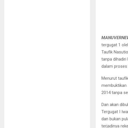
MANUVERNEW
tergugat 1 ol
Taufik Nasut
tanpa dihadiri
dalam proses 
Menurut taufi
membuktikan s
2014 tanpa se
Dan akan dibu
Tergugat I Iw
dan bukan pul
terjadinya re