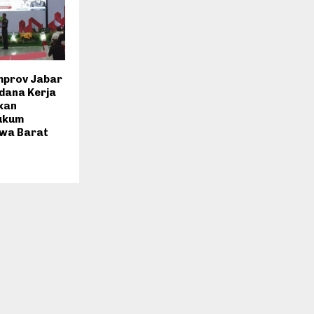
emprov Jabar
dana Kerja
kan
ukum
awa Barat