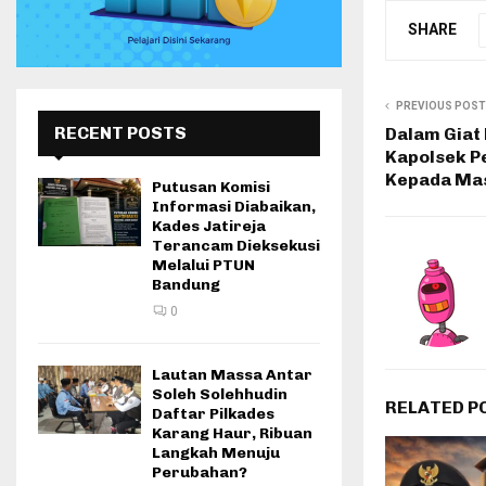
SHARE
PREVIOUS POST
RECENT POSTS
Dalam Giat
Kapolsek P
Kepada Ma
Putusan Komisi
Informasi Diabaikan,
Kades Jatireja
Terancam Dieksekusi
Melalui PTUN
Bandung
0
Lautan Massa Antar
Soleh Solehhudin
RELATED P
Daftar Pilkades
Karang Haur, Ribuan
Langkah Menuju
Perubahan?