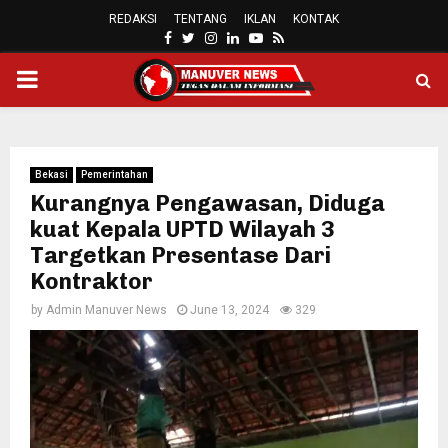
REDAKSI
TENTANG
IKLAN
KONTAK
FACEBOOK
TWITTER
INSTAGRAM
LINKEDIN
YOUTUBE
RSS
PRIMARY
MENU
Bekasi
Pemerintahan
Kurangnya Pengawasan, Diduga
kuat Kepala UPTD Wilayah 3
Targetkan Presentase Dari
Kontraktor
by
Admin Manuver News
June 13, 2024
329