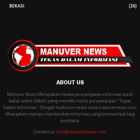
BEKASI
(26)
ABOUT US
Manuver News Merupakan media penyampaian informasi surat
kabar online (Siber) yang memiliki motto penyampaian "Tegas
Dalam Informasi". Dengan hadirnya media www.manuvernews.com
diharapkan mampu memberikan informasi yang bermanfaat bagi
pembaca.
Contact us:
info@manuvernews.com