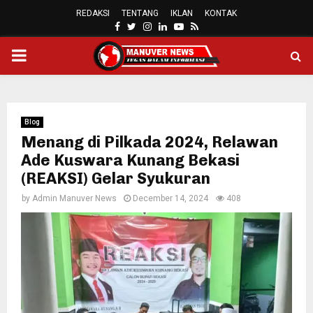
REDAKSI
TENTANG
IKLAN
KONTAK
FACEBOOK
TWITTER
INSTAGRAM
LINKEDIN
YOUTUBE
RSS
PRIMARY
MENU
Blog
Menang di Pilkada 2024, Relawan
Ade Kuswara Kunang Bekasi
(REAKSI) Gelar Syukuran
by
Admin Manuver News
December 14, 2024
408