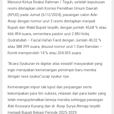
Menurut Ketua Reaksi Rahman / Teguh, setelah keputusan
resmi ditetapkan oleh Komisi Pemilihan Umum Daerah
(KPUD) pada Jumat (6/12/2024), pasangan calon Ade-
Asep dengan nomor urut 3 resmi ditetapkan menjadi
Bupati dan Wakil Bupati terpilih, dengan jumlah 45,68 % atau
666.494 suara, sementara paslon urut 2 BN Holiq
Qodratullah – Faizal Hafan Farid dengan Jumlah 40,32 %
atau 588.399 suara, disusul nomor urut 1 Dani Ramdan –
Romli memperoleh 14 % atau 204.305 suara.
“Acara Syukuran ini digelar atas inisiatif masyarakat yang
ingin merayakan kemenangan pemimpin baru mereka
dengan rasa syukur,”ucap syukur nya
Kemenangan inipun tak luput dari perjuangan serta
kekompakan para tim sukses, relawan dan para kader yang
telah mengoptimalkan kinerja mereka sehingga pasangan
Ade Koswara Kunang dan dr. Asep Surya Atmaja terpilih
menjadi Bupati Bekasi Periode 2025-2029.