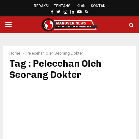
REDAKSI
TENTANG
IKLAN
KONTAK
FACEBOOK
TWITTER
INSTAGRAM
LINKEDIN
YOUTUBE
RSS
PRIMARY
MENU
Home
Pelecehan Oleh Seorang Dokter
Tag : Pelecehan Oleh
Seorang Dokter