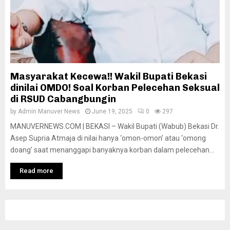
Masyarakat Kecewa!! Wakil Bupati Bekasi
dinilai OMDO! Soal Korban Pelecehan Seksual
di RSUD Cabangbungin
by
Admin Manuver News
June 19, 2025
0
297
MANUVERNEWS.COM | BEKASI – Wakil Bupati (Wabub) Bekasi Dr.
Asep Supria Atmaja di nilai hanya ‘omon-omon’ atau ‘omong
doang’ saat menanggapi banyaknya korban dalam pelecehan...
Read more