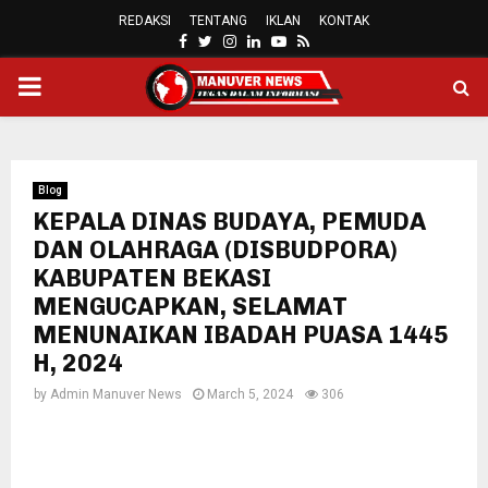
REDAKSI
TENTANG
IKLAN
KONTAK
FACEBOOK
TWITTER
INSTAGRAM
LINKEDIN
YOUTUBE
RSS
PRIMARY
MENU
Blog
KEPALA DINAS BUDAYA, PEMUDA
DAN OLAHRAGA (DISBUDPORA)
KABUPATEN BEKASI
MENGUCAPKAN, SELAMAT
MENUNAIKAN IBADAH PUASA 1445
H, 2024
by
Admin Manuver News
March 5, 2024
306