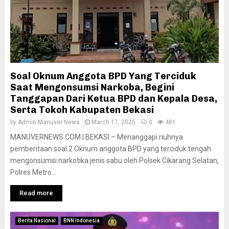
Soal Oknum Anggota BPD Yang Terciduk
Saat Mengonsumsi Narkoba, Begini
Tanggapan Dari Ketua BPD dan Kepala Desa,
Serta Tokoh Kabupaten Bekasi
by
Admin Manuver News
March 17, 2025
0
481
MANUVERNEWS.COM | BEKASI – Menanggapi riuhnya
pemberitaan soal 2 Oknum anggota BPD yang terciduk tengah
mengonsumsi narkotika jenis sabu oleh Polsek Cikarang Selatan,
Polres Metro...
Read more
Berita Nasional
BNN Indonesia