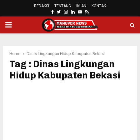
REDAKSI
TENTANG
IKLAN
KONTAK
FACEBOOK
TWITTER
INSTAGRAM
LINKEDIN
YOUTUBE
RSS
PRIMARY
MENU
Home
Dinas Lingkungan Hidup Kabupaten Bekasi
Tag : Dinas Lingkungan
Hidup Kabupaten Bekasi