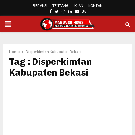
REDAKSI
TENTANG
IKLAN
KONTAK
FACEBOOK
TWITTER
INSTAGRAM
LINKEDIN
YOUTUBE
RSS
PRIMARY
MENU
Home
Disperkimtan Kabupaten Bekasi
Tag : Disperkimtan
Kabupaten Bekasi