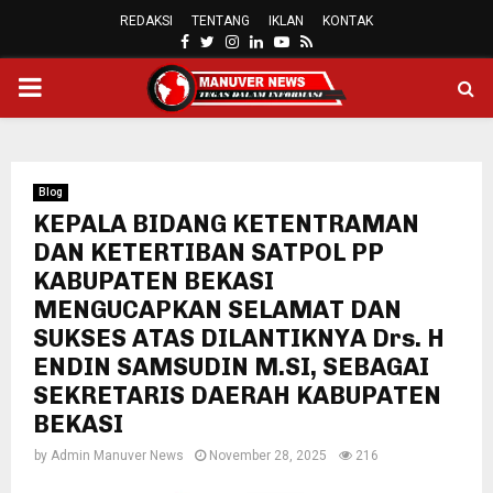
REDAKSI
TENTANG
IKLAN
KONTAK
FACEBOOK
TWITTER
INSTAGRAM
LINKEDIN
YOUTUBE
RSS
PRIMARY
MENU
Blog
KEPALA BIDANG KETENTRAMAN
DAN KETERTIBAN SATPOL PP
KABUPATEN BEKASI
MENGUCAPKAN SELAMAT DAN
SUKSES ATAS DILANTIKNYA Drs. H
ENDIN SAMSUDIN M.SI, SEBAGAI
SEKRETARIS DAERAH KABUPATEN
BEKASI
by
Admin Manuver News
November 28, 2025
216