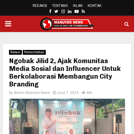
REDAKSI
TENTANG
IKLAN
KONTAK
FACEBOOK
TWITTER
INSTAGRAM
LINKEDIN
YOUTUBE
RSS
PRIMARY
MENU
Bekasi
Pemerintahan
Ngobak Jilid 2, Ajak Komunitas
Media Sosial dan Influencer Untuk
Berkolaborasi Membangun City
Branding
by
Admin Manuver News
June 7, 2024
406