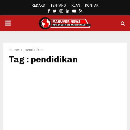
REDAKSI
TENTANG
IKLAN
KONTAK
FACEBOOK
TWITTER
INSTAGRAM
LINKEDIN
YOUTUBE
RSS
PRIMARY
MENU
Home
pendidikan
Tag : pendidikan