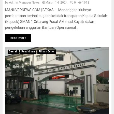
by
Admin Manuver News
March 14, 2024
0
1078
MANUVERNEWS.COM | BEKASI – Menanggapi riuhnya
pemberitaan perihal dugaan ketidak transparan Kepala Sekolah
(Kepsek) SMAN 1 Cikarang Pusat Akhmad Sayuti, dalam
pengelolaan anggaran Bantuan Operasional...
Read more
Daerah
Pendidikan
Pilihan Editor