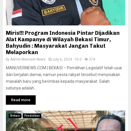
Miris!!! Program Indonesia Pintar Dijadikan
Alat Kampanye di Wilayah Bekasi Timur,
Bahyudin : Masyarakat Jangan Takut
Melaporkan
by
Admin Manuver News
July 6, 2024
0
374
MANUVERNEWS.COM | BEKASI – Pemilihan Legislatif telah usai
dan berjalan damai, namun pesta rakyat tersebut menyisakan
masalah baru yang berimbas kepada masyarakat. Salah
satunya adalah...
Read more
Bekasi
Pendidikan