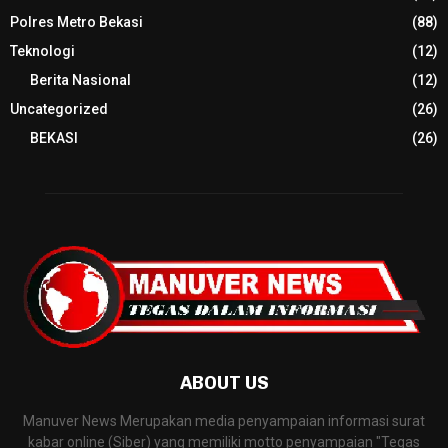
Polres Metro Bekasi
(88)
Teknologi
(12)
Berita Nasional
(12)
Uncategorized
(26)
BEKASI
(26)
ABOUT US
Manuver News Merupakan media penyampaian informasi surat
kabar online (Siber) yang memiliki motto penyampaian "Tegas