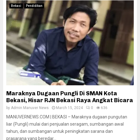
Bekasi
Pendidikan
Maraknya Dugaan Pungli Di SMAN Kota
Bekasi, Hisar RJN Bekasi Raya Angkat Bicara
by
Admin Manuver News
March 15, 2024
0
636
MANUVERNEWS.COM | BEKASI – Maraknya dugaan pungutan
liar (Pungli) mulai dari penjualan seragam, sumbangan awal
tahun, dan sumbangan untuk peningkatan sarana dan
prasarana yang beredar...