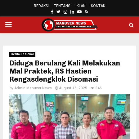
REDAKSI
TENTANG
IKLAN
KONTAK
FACEBOOK
TWITTER
INSTAGRAM
LINKEDIN
YOUTUBE
RSS
PRIMARY
MENU
Berita Nasional
Diduga Berulang Kali Melakukan
Mal Praktek, RS Hastien
Rengasdengklok Disomasi
by
Admin Manuver News
August 16, 2025
346