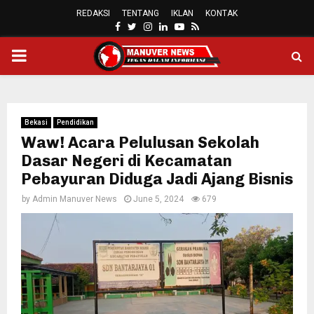
REDAKSI
TENTANG
IKLAN
KONTAK
FACEBOOK
TWITTER
INSTAGRAM
LINKEDIN
YOUTUBE
RSS
PRIMARY
MENU
Bekasi
Pendidikan
Waw! Acara Pelulusan Sekolah
Dasar Negeri di Kecamatan
Pebayuran Diduga Jadi Ajang Bisnis
by
Admin Manuver News
June 5, 2024
679