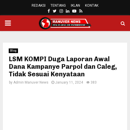
REDAKSI
TENTANG
IKLAN
KONTAK
FACEBOOK
TWITTER
INSTAGRAM
LINKEDIN
YOUTUBE
RSS
PRIMARY
MENU
Blog
LSM KOMPI Duga Laporan Awal
Dana Kampanye Parpol dan Caleg,
Tidak Sesuai Kenyataan
by
Admin Manuver News
January 11, 2024
383