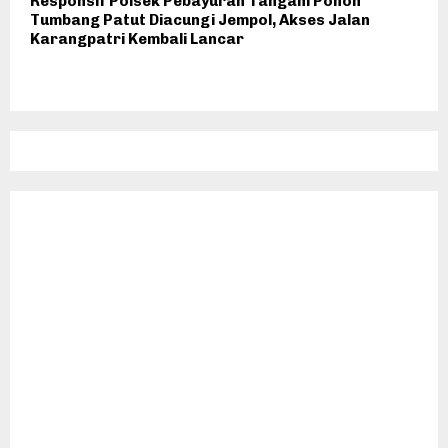
Responsif Polsek Pebayuran Tangani Pohon
Tumbang Patut Diacungi Jempol, Akses Jalan
Karangpatri Kembali Lancar